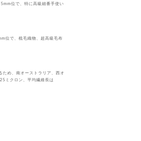
75mm位で、特に高級細番手使い
0mm位で、梳毛織物、超高級毛布
るため、南オーストラリア、西オ
25ミクロン、平均繊維長は