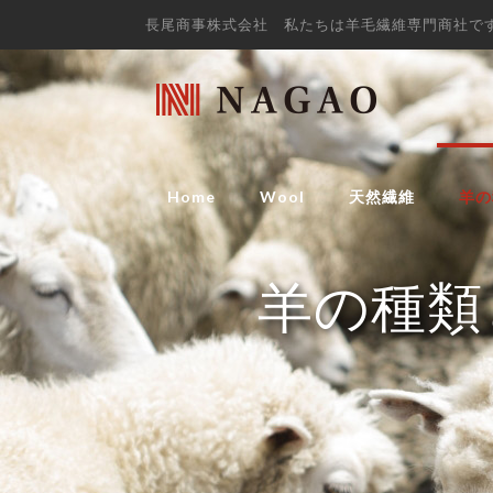
長尾商事株式会社 私たちは羊毛繊維専門商社で
Home
Wool
天然繊維
羊の
羊の種類