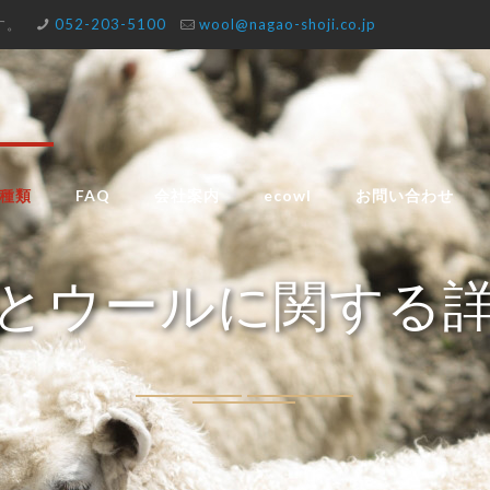
す。
052-203-5100
wool@nagao-shoji.co.jp
種類
FAQ
会社案内
ecowl
お問い合わせ
とウールに関する