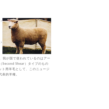
い
い
かし、我が国で使われているのはアー
econd Shear）タイプのもの
ペット用羊毛として、このニュージ
代表的羊種。