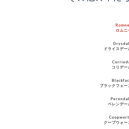
Romn
ロムニ
Drysda
ドライスデー
Corried
コリデー
Blackfa
ブラックフェー
Perenda
ペレンデー
Coopwor
クープウォー