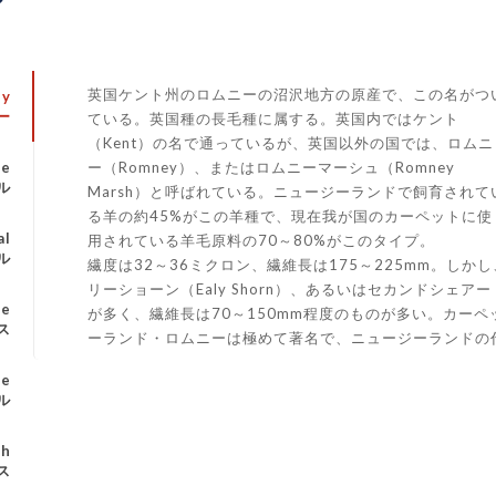
英国ケント州のロムニーの沼沢地方の原産で、この名がつ
ey
ー
ている。英国種の長毛種に属する。英国内ではケント
（Kent）の名で通っているが、英国以外の国では、ロムニ
ー（Romney）、またはロムニーマーシュ（Romney
le
ル
Marsh）と呼ばれている。ニュージーランドで飼育されて
る羊の約45%がこの羊種で、現在我が国のカーペットに使
al
用されている羊毛原料の70～80%がこのタイプ。
ル
繊度は32～36ミクロン、繊維長は175～225mm。し
リーショーン（Ealy Shorn）、あるいはセカンドシェアー（S
ce
が多く、繊維長は70～150mm程度のものが多い。カー
ス
ーランド・ロムニーは極めて著名で、ニュージーランドの
le
ル
th
ス