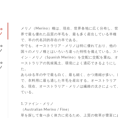
メリノ（Merino）種は、現在、世界各地に広く分布し、
no
ノ
界で最も優れた品質の羊毛を、最も多く産出している羊種
で、羊の代名詞的存在の羊である。
中でも、オーストラリア・メリノは特に優れており、他の
no
ノ
国々のメリノ種とはいろいろ違った特性を備えている。ス
イン・メリノ（Spanish Merino）を交配に交配を重ね、
no
ーストラリアの気候風土、環境によく適応できるようにし
ノ
た。
あらゆる羊の中で最も白く、最も細く、かつ捲縮が多い。
で、衣料用に最も適した羊毛を産出する。オーストラリア
る。現在、オーストラリア・メリノは繊維の太さによって
ている。
1.ファイン・メリノ
（Australian Merino / Fine）
草を探して食べ歩く体力に劣るため、上質の牧草が豊富に